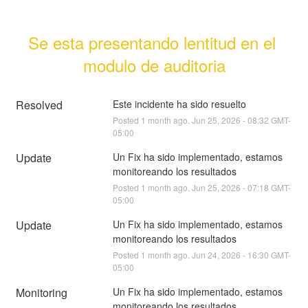
Se esta presentando lentitud en el 
modulo de auditoria
Resolved
Este incidente ha sido resuelto
Posted
1
month ago.
Jun
25
,
2026
-
08:32
GMT-
05:00
Update
Un Fix ha sido implementado, estamos 
monitoreando los resultados
Posted
1
month ago.
Jun
25
,
2026
-
07:18
GMT-
05:00
Update
Un Fix ha sido implementado, estamos 
monitoreando los resultados
Posted
1
month ago.
Jun
24
,
2026
-
16:30
GMT-
05:00
Monitoring
Un Fix ha sido implementado, estamos 
monitoreando los resultados