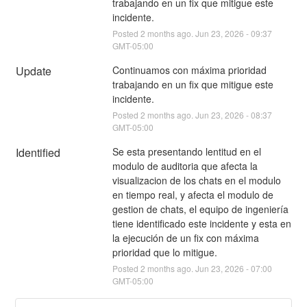
trabajando en un fix que mitigue este 
incidente.
Posted
2
months ago.
Jun
23
,
2026
-
09:37
GMT-05:00
Update
Continuamos con máxima prioridad 
trabajando en un fix que mitigue este 
incidente.
Posted
2
months ago.
Jun
23
,
2026
-
08:37
GMT-05:00
Identified
Se esta presentando lentitud en el 
modulo de auditoria que afecta la 
visualizacion de los chats en el modulo 
en tiempo real, y afecta el modulo de 
gestion de chats, el equipo de ingeniería 
tiene identificado este incidente y esta en 
la ejecución de un fix con máxima 
prioridad que lo mitigue.
Posted
2
months ago.
Jun
23
,
2026
-
07:00
GMT-05:00